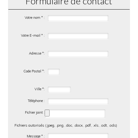
Formulaire de contact
Votre nom * :
Votre E-mail * :
Adresse *:
Code Postal *:
Ville *:
Téléphone :
Fichier joint :
Fichiers autorisés (.jpeg, .png, .doc, .docx, .pdf, .xls, .odt, .ods)
Message * :